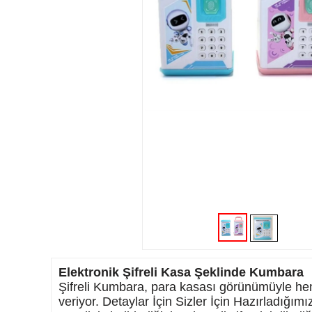
Sihirli Aynalar
Led Modelleri
Çerçeveler
BaskılıTekstil Ürünleri
Kozmetik Ürünleri
Parfüm ve Oda Kokuları
Bujiteri Ürünleri
Hediye Kutuları
Tablo Baskı
İndirimli Ürünler
Elektronik Şifreli Kasa Şeklinde Kumbara
TOPTAN ÜRÜNLER
Şifreli Kumbara, para kasası görünümüyle hem si
veriyor. Detaylar İçin Sizler İçin Hazırladığımı
Uçan balon