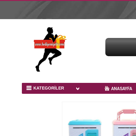
KATEGORİLER
ANASAYFA
Bardak Baskı Ürünleri
Peluş Ayıcıklar
Kupa Baskı
Yastık Baskı