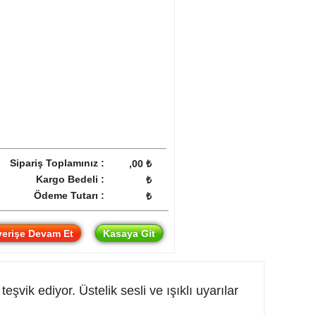
Sipariş Toplamınız :
,00
₺
Kargo Bedeli :
₺
Ödeme Tutarı :
₺
verişe Devam Et
Kasaya Git
vik ediyor. Üstelik sesli ve ışıklı uyarılar