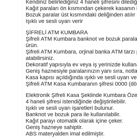
Kendiniz belirlediğiniz 4 haneli şifresini diledi
Anneler Günü Hediyeleri
Kağıt paraları ön kısmından çekerek kasanın i
Bozuk paralar üst kısmındaki deliğinden atılır
Babalar Günü Hediyeleri
Işıklı ve sesli uyarı verir
Öğretmenler Günü Hediyeleri
ŞİFRELİ ATM KUMBARA
Şifreli ATM Kumbara banknot ve bozuk paraları
Kadınlar Günü Hediyeleri
ürün.
Şifreli ATM Kumbara, orjinal banka ATM tarzı
Yılbaşı Hediyeleri
atabilirsiniz.
Sevgililer Günü Hediyeleri
Dekoratif yapısıyla ev veya iş yerinizde kullan
Geniş haznesiyle paralarınızın yanı sıra, notlar
Sevgiliye Hediye
Kasa kapısı açıldığında ışıklı ve sesli uyarı ver
Şifreli ATM Kasa Kumbaranın şifresi 0000 (dört 
Sihirli İlginç Hediyeler
Elektronik Şifreli Kasa Şeklinde Kumbara Özell
Kar Küreleri
4 haneli şifresi istendiğinde değiştirilebilir.
Işıklı ve sesli uyarı işaretleri bulunur.
Çiftlere Özel Tasarımlı Hediyeler
Banknot ve bozuk para ile kullanılabilir.
Kağıt parayı otomatik olarak içine çeker.
Yıldönümü Hediyeleri
Geniş hazneye sahiptir.
Doğum Günü Hediyeleri
ABS materyalden imal edilmiştir.