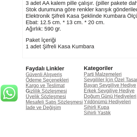
3 adet AA kalem pille çalışır. (piller pakete dahi
Kişiye Özel Hediyeler
Stok durumuna göre renkler karışık gönderilec
Elektronik Şifreli Kasa Şeklinde Kumbara Ölçü
Mesleki Hediyeler
Ebat: 12.5 cm. * 13 cm. * 20 cm.
Ağırlık: 590 gr.
Duvar Saatleri
Paket İçeriği
Oskar ve Plaketler Ürünleri
1 adet Şifreli Kasa Kumbara
Kategoriler
Faydalı Linkler
Parti Malzemeleri
Güvenli Alışveriş
Sevgililer İçin Özel Tasa
Ödeme Seçenekleri
Bayan Sevgiliye Hediye
Kargo ve Teslimat
Erkek Sevgiliye Hediye
G
izlilik Sözleşmesi
Doğum Günü Hediyeleri
Üyelik Sözleşmesi
Yıldönümü Hediyeleri
Mesafeli Satış Sözleşmesi
Sihirli Kupa
İade ve Değişim
Sihirli Yastık