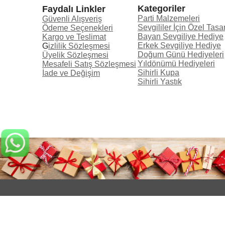
Kategoriler
Faydalı Linkler
Sihirli Aynalar
Parti Malzemeleri
Güvenli Alışveriş
Sevgililer İçin Özel Tasa
Ödeme Seçenekleri
Led Modelleri
Bayan Sevgiliye Hediye
Kargo ve Teslimat
Erkek Sevgiliye Hediye
G
izlilik Sözleşmesi
Çerçeveler
Doğum Günü Hediyeleri
Üyelik Sözleşmesi
Yıldönümü Hediyeleri
Mesafeli Satış Sözleşmesi
BaskılıTekstil Ürünleri
Sihirli Kupa
İade ve Değişim
Sihirli Yastık
Kozmetik Ürünleri
Parfüm ve Oda Kokuları
Bujiteri Ürünleri
Hediye Kutuları
Tablo Baskı
İndirimli Ürünler
TOPTAN ÜRÜNLER
Uçan balon