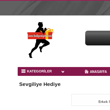
KATEGORİLER
ANASAYFA
Bardak Baskı Ürünleri
Sevgiliye Hediye
Peluş Ayıcıklar
Kupa Baskı
Erkek 
Yastık Baskı