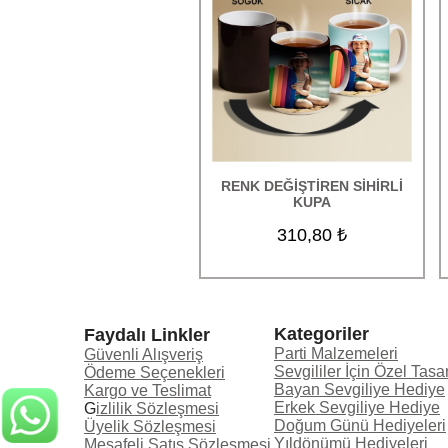
Sihirli Aynalar
Led Modelleri
Çerçeveler
BaskılıTekstil Ürünleri
Kozmetik Ürünleri
RENK DEĞİŞTİREN SİHİRLİ
KUPA
Parfüm ve Oda Kokuları
310,80 ₺
Bujiteri Ürünleri
Hediye Kutuları
Tablo Baskı
Kategoriler
Faydalı Linkler
Parti Malzemeleri
Güvenli Alışveriş
İndirimli Ürünler
Sevgililer İçin Özel Tasa
Ödeme Seçenekleri
Bayan Sevgiliye Hediye
Kargo ve Teslimat
TOPTAN ÜRÜNLER
Erkek Sevgiliye Hediye
G
izlilik Sözleşmesi
Doğum Günü Hediyeleri
Üyelik Sözleşmesi
Uçan balon
Yıldönümü Hediyeleri
Mesafeli Satış Sözleşmesi