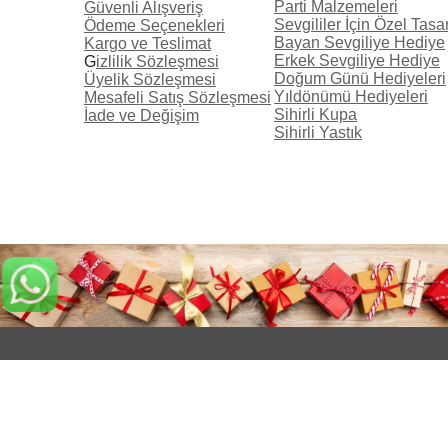
Parti Malzemeleri
Güvenli Alışveriş
Sevgililer İçin Özel Tasa
Ödeme Seçenekleri
Sihirli Aynalar
Bayan Sevgiliye Hediye
Kargo ve Teslimat
Erkek Sevgiliye Hediye
G
izlilik Sözleşmesi
Led Modelleri
Doğum Günü Hediyeleri
Üyelik Sözleşmesi
Yıldönümü Hediyeleri
Mesafeli Satış Sözleşmesi
Çerçeveler
Sihirli Kupa
İade ve Değişim
Sihirli Yastık
BaskılıTekstil Ürünleri
Kozmetik Ürünleri
Parfüm ve Oda Kokuları
Bujiteri Ürünleri
Hediye Kutuları
Tablo Baskı
İndirimli Ürünler
TOPTAN ÜRÜNLER
Uçan balon