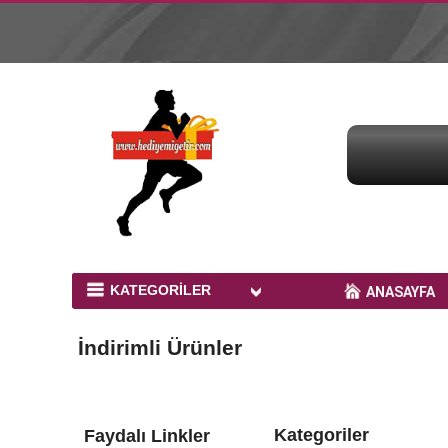
KATEGORİLER
ANASAYFA
Bardak Baskı Ürünleri
İndirimli Ürünler
Peluş Ayıcıklar
Kupa Baskı
Kategoriler
Faydalı Linkler
Yastık Baskı