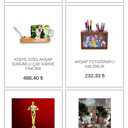
Sevgiliye Hediye
Sihirli İlginç Hediyeler
Kar Küreleri
Çiftlere Özel Tasarımlı
Hediyeler
Yıldönümü Hediyeleri
Doğum Günü Hediyeleri
Kişiye Özel Hediyeler
KİŞİYE ÖZEL AHŞAP
Mesleki Hediyeler
AHŞAP FOTOĞRAFLI
SUNUMLU ÇAY KAHVE
KALEMLİK
FİNCANI
Duvar Saatleri
232,33 ₺
488,40 ₺
Oskar ve Plaketler
Ürünleri