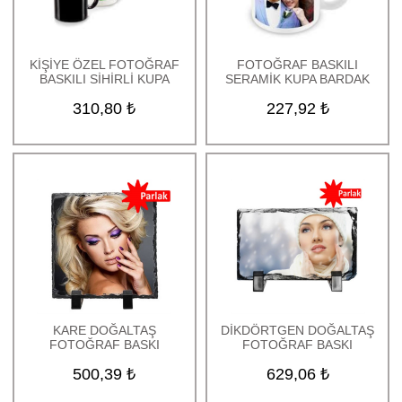
Kozmetik Ürünleri
Parfüm ve Oda Kokuları
KİŞİYE ÖZEL FOTOĞRAF
FOTOĞRAF BASKILI
Bujiteri Ürünleri
BASKILI SİHİRLİ KUPA
SERAMİK KUPA BARDAK
Hediye Kutuları
310,80 ₺
227,92 ₺
Tablo Baskı
İndirimli Ürünler
TOPTAN ÜRÜNLER
Uçan balon
Anneler Günü Hediyeleri
Babalar Günü Hediyeleri
Öğretmenler Günü
Hediyeleri
Kadınlar Günü Hediyeleri
KARE DOĞALTAŞ
DİKDÖRTGEN DOĞALTAŞ
Yılbaşı Hediyeleri
FOTOĞRAF BASKI
FOTOĞRAF BASKI
Sevgililer Günü
500,39 ₺
629,06 ₺
Hediyeleri