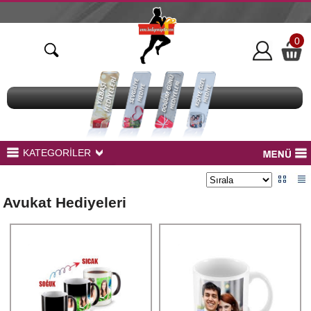
0
KATEGORİLER
Bardak Baskı Ürünleri
Peluş Ayıcıklar
Avukat Hediyeleri
Kupa Baskı
Yastık Baskı
Sihirli Aynalar
Led Modelleri
Çerçeveler
BaskılıTekstil Ürünleri