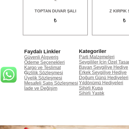
Kişiye Özel Hediyeler
TOPTAN DUVAR ŞALI
Z KIRPIK 
Mesleki Hediyeler
₺
₺
Duvar Saatleri
Oskar ve Plaketler Ürünleri
Kategoriler
Faydalı Linkler
Parti Malzemeleri
Güvenli Alışveriş
Sevgililer İçin Özel Tasa
Ödeme Seçenekleri
Bayan Sevgiliye Hediye
Kargo ve Teslimat
Erkek Sevgiliye Hediye
G
izlilik Sözleşmesi
Doğum Günü Hediyeleri
Üyelik Sözleşmesi
Yıldönümü Hediyeleri
Mesafeli Satış Sözleşmesi
Sihirli Kupa
İade ve Değişim
Sihirli Yastık