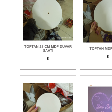
Sihirli Aynalar
Led Modelleri
Çerçeveler
BaskılıTekstil Ürünleri
Kozmetik Ürünleri
TOPTAN 28 CM MDF DUVAR
TOPTAN MDF
SAATİ
Parfüm ve Oda Kokuları
₺
₺
Bujiteri Ürünleri
Hediye Kutuları
Tablo Baskı
İndirimli Ürünler
TOPTAN ÜRÜNLER
Uçan balon