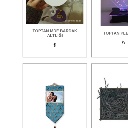
Anneler Günü Hediyeleri
Babalar Günü Hediyeleri
Öğretmenler Günü Hediyeleri
TOPTAN MDF BARDAK
TOPTAN PLE
ALTLIĞI
Kadınlar Günü Hediyeleri
₺
₺
Yılbaşı Hediyeleri
Sevgililer Günü Hediyeleri
Sevgiliye Hediye
Sihirli İlginç Hediyeler
Kar Küreleri
Çiftlere Özel Tasarımlı Hediyeler
Yıldönümü Hediyeleri
Doğum Günü Hediyeleri