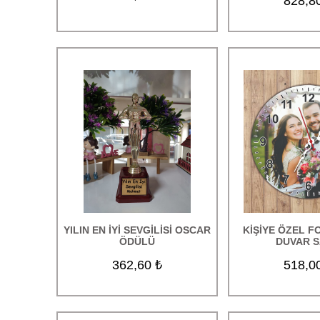
828,8
YILIN EN İYİ SEVGİLİSİ OSCAR
KİŞİYE ÖZEL 
ÖDÜLÜ
DUVAR S
362,60 ₺
518,0