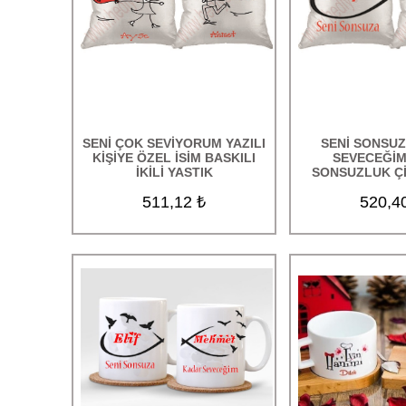
SENİ ÇOK SEVİYORUM YAZILI
SENİ SONSU
KİŞİYE ÖZEL İSİM BASKILI
SEVECEĞİM
İKİLİ YASTIK
SONSUZLUK Çİ
511,12 ₺
520,4