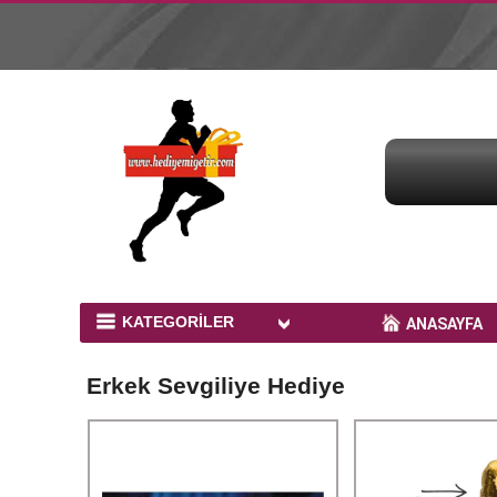
KATEGORİLER
ANASAYFA
Bardak Baskı Ürünleri
Erkek Sevgiliye Hediye
Peluş Ayıcıklar
Kupa Baskı
Yastık Baskı