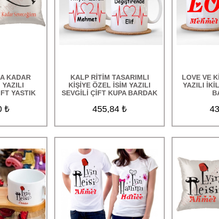
ZA KADAR
KALP RİTİM TASARIMLI
LOVE VE K
 YAZILI
KİŞİYE ÖZEL İSİM YAZILI
YAZILI İKİ
FT YASTIK
SEVGİLİ ÇİFT KUPA BARDAK
B
0 ₺
455,84 ₺
43