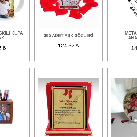
KILI KUPA
META
365 ADET AŞK SÖZLERİ
AK
ANA
124,32 ₺
2 ₺
14