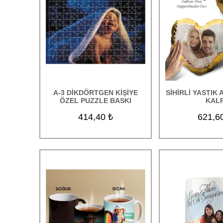
Sihirli Aynalar
Led Modelleri
Çerçeveler
BaskılıTekstil Ürünleri
Kozmetik Ürünleri
A-3 DİKDÖRTGEN KİŞİYE
SİHİRLİ YASTIK 
ÖZEL PUZZLE BASKI
KAL
Parfüm ve Oda Kokuları
414,40 ₺
621,6
Bujiteri Ürünleri
Hediye Kutuları
Tablo Baskı
İndirimli Ürünler
TOPTAN ÜRÜNLER
Uçan balon