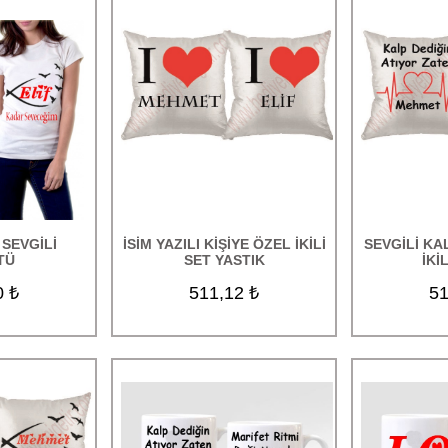
SEVGİLİ
İSİM YAZILI KİŞİYE ÖZEL İKİLİ
SEVGİLİ KA
TÜ
SET YASTIK
İKİ
0 ₺
511,12 ₺
51