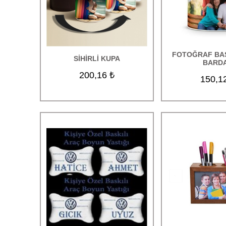
Anneler Günü Hediyeleri
Babalar Günü Hediyeleri
Öğretmenler Günü Hediyeleri
FOTOĞRAF BAS
SİHİRLİ KUPA
BARD
Kadınlar Günü Hediyeleri
200,16 ₺
150,1
Yılbaşı Hediyeleri
Sevgililer Günü Hediyeleri
Sevgiliye Hediye
Sihirli İlginç Hediyeler
Kar Küreleri
Çiftlere Özel Tasarımlı Hediyeler
Yıldönümü Hediyeleri
Doğum Günü Hediyeleri