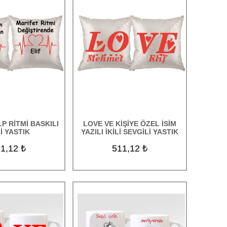
LP RİTMİ BASKILI
LOVE VE KİŞİYE ÖZEL İSİM
Lİ YASTIK
YAZILI İKİLİ SEVGİLİ YASTIK
1,12 ₺
511,12 ₺