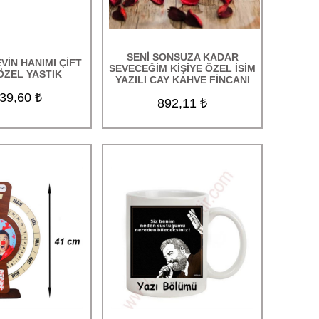
SENİ SONSUZA KADAR
EVİN HANIMI ÇİFT
SEVECEĞİM KİŞİYE ÖZEL İSİM
 ÖZEL YASTIK
YAZILI CAY KAHVE FİNCANI
39,60 ₺
892,11 ₺