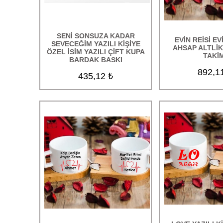
SENİ SONSUZA KADAR
EVİN REİSİ EV
SEVECEĞİM YAZILI KİŞİYE
AHSAP ALTLİK
ÖZEL İSİM YAZILI ÇİFT KUPA
TAKİM
BARDAK BASKI
892,1
435,12 ₺