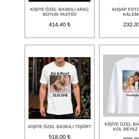
Kişiye Özel Hediyeler
KİŞİYE ÖZEL BASKILI ARAÇ
AHŞAP FOT
BOYUN YASTIĞI
KALEM
Mesleki Hediyeler
414,40 ₺
232,3
Duvar Saatleri
Oskar ve Plaketler Ürünleri
KİŞİYE ÖZEL BA
KİŞİYE ÖZEL BASKILI TİŞÖRT
KOL BEYAZ
518,00 ₺