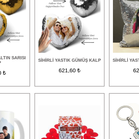
ALTIN SARISI
SİHİRLİ YASTIK GÜMÜŞ KALP
SİHİRLİ YA
P
621,60 ₺
62
0 ₺