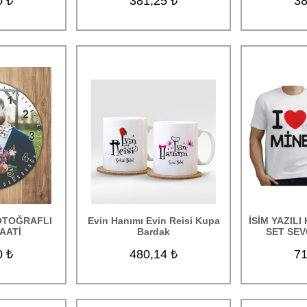
0 ₺
381,25 ₺
38
FOTOĞRAFLI
Evin Hanımı Evin Reisi Kupa
İSİM YAZILI 
AATİ
Bardak
SET SEV
0 ₺
480,14 ₺
71