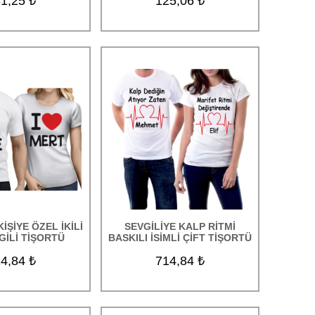
1,25 ₺
125,06 ₺
KİŞİYE ÖZEL İKİLİ
SEVGİLİYE KALP RİTMİ
GİLİ TİŞORTÜ
BASKILI İSİMLİ ÇİFT TİŞORTÜ
4,84 ₺
714,84 ₺