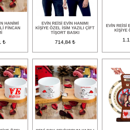
İN HANİMİ
EVİN REİSİ EVİN HANIMI
EVİN REİSİ 
Lİ FİNCAN
KİŞİYE ÖZEL İSİM YAZILI ÇİFT
KİŞİYE
İ
TİŞORT BASKI
1.1
1 ₺
714,84 ₺