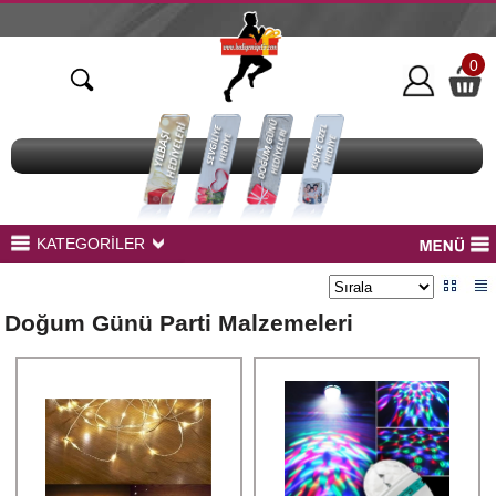
0
KATEGORİLER
Bardak Baskı Ürünleri
Peluş Ayıcıklar
Doğum Günü Parti Malzemeleri
Kupa Baskı
Yastık Baskı
Sihirli Aynalar
Led Modelleri
Çerçeveler
BaskılıTekstil Ürünleri