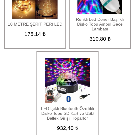
Kozmetik Ürünleri
Parfüm ve Oda Kokuları
Renkli Led Döner Başlıklı
10 METRE ŞERİT PERİ LED
Disko Topu Ampul Gece
Bujiteri Ürünleri
Lambası
175,14 ₺
Hediye Kutuları
310,80 ₺
Tablo Baskı
İndirimli Ürünler
TOPTAN ÜRÜNLER
Uçan balon
Anneler Günü Hediyeleri
Babalar Günü Hediyeleri
Öğretmenler Günü
Hediyeleri
Kadınlar Günü Hediyeleri
LED Işıklı Bluetooth Özellikli
Disko Topu SD Kart ve USB
Yılbaşı Hediyeleri
Bellek Girişli Hoparlör
Sevgililer Günü
932,40 ₺
Hediyeleri