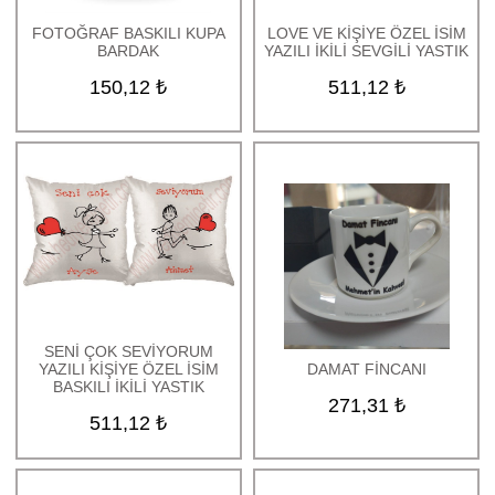
Kozmetik Ürünleri
FOTOĞRAF BASKILI KUPA
LOVE VE KİŞİYE ÖZEL İSİM
BARDAK
YAZILI İKİLİ SEVGİLİ YASTIK
Parfüm ve Oda Kokuları
150,12 ₺
511,12 ₺
Bujiteri Ürünleri
Hediye Kutuları
Tablo Baskı
İndirimli Ürünler
TOPTAN ÜRÜNLER
Uçan balon
Anneler Günü Hediyeleri
Babalar Günü Hediyeleri
Öğretmenler Günü
SENİ ÇOK SEVİYORUM
Hediyeleri
YAZILI KİŞİYE ÖZEL İSİM
DAMAT FİNCANI
BASKILI İKİLİ YASTIK
Kadınlar Günü Hediyeleri
271,31 ₺
Yılbaşı Hediyeleri
511,12 ₺
Sevgililer Günü
Hediyeleri