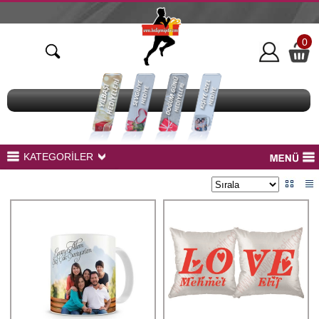
0
KATEGORİLER
Bardak Baskı Ürünleri
Peluş Ayıcıklar
Kupa Baskı
Yastık Baskı
Sihirli Aynalar
Led Modelleri
Çerçeveler
BaskılıTekstil Ürünleri