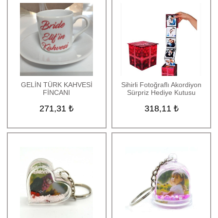
Sevgiliye Hediye
Sihirli İlginç Hediyeler
Kar Küreleri
Çiftlere Özel Tasarımlı
Hediyeler
Yıldönümü Hediyeleri
Doğum Günü Hediyeleri
GELİN TÜRK KAHVESİ
Sihirli Fotoğraflı Akordiyon
Kişiye Özel Hediyeler
FİNCANI
Sürpriz Hediye Kutusu
Mesleki Hediyeler
271,31 ₺
318,11 ₺
Duvar Saatleri
Oskar ve Plaketler
Ürünleri